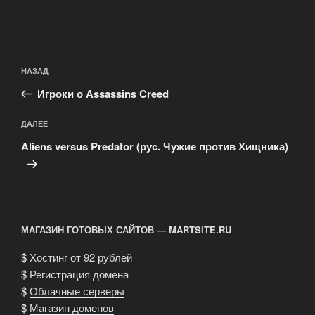
Навигация
Предыдущая
НАЗАД
по
запись:
записям
Игроки о Assassins Creed
Следующая
ДАЛЕЕ
запись
Aliens versus Predator (рус. Чужие против Хищника)
МАГАЗИН ГОТОВЫХ САЙТОВ — MARTSITE.RU
$
Хостинг от 92 рублей
$
Регистрация домена
$
Облачные серверы
$
Магазин доменов