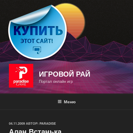
Перейти
к
содержимому
ИГРОВОЙ РАЙ
Портал онлайн игр
Меню
ОПУБЛИКОВАНО
04.11.2009
АВТОР:
PARADISE
Алан Встанька