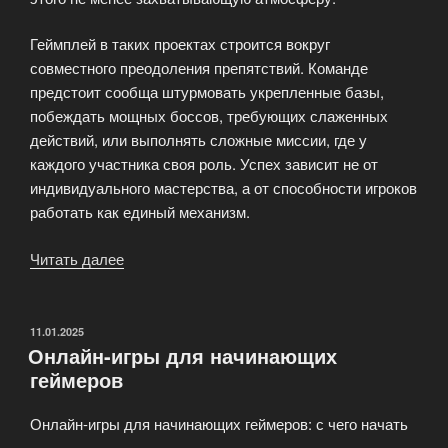
Геймплей в таких проектах строится вокруг
совместного преодоления препятствий. Команде
предстоит сообща штурмовать укрепленные базы,
побеждать мощных боссов, требующих слаженных
действий, или выполнять сложные миссии, где у
каждого участника своя роль. Успех зависит не от
индивидуального мастерства, а от способности игроков
работать как единый механизм.
Читать далее
«Онлайн-
игры
с
кооперативным
ОПУБЛИКОВАНО
11.01.2025
Онлайн-игры для начинающих
прохождением
геймеров
PvE»
Онлайн-игры для начинающих геймеров: с чего начать