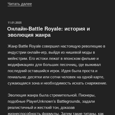
Читать далее
«Онлайн-
игры
на
игровых
ОПУБЛИКОВАНО
11.01.2025
Онлайн-Battle Royale: история и
приставках:
эволюция жанра
особенности
сетевой
Жанр Battle Royale совершил настоящую революцию в
игры»
индустрии онлайн-игр, выйдя из нишевой моды в
мейнстрим. Его истоки лежат в японском фильме и
модификациях для больших песочниц, где выживал
последний оставшийся игрок. Идея была проста и
гениальна: десятки или сотни человек на одной карте,
сужающаяся зона и необходимость искать снаряжение.
Эволюция жанра была стремительной. Пионеры,
подобные PlayerUnknown’s Battlegrounds, задали
реалистичный и жесткий тон, доказав
жизнеспособность формулы. Затем такие титаны, как