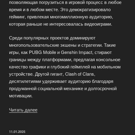
позволяющая погрузиться в игровой процесс в любое
время и в любом месте. Это демократизировало
гейминг, привлекая многомиллионную аудиторию,
которая раньше не интересовалась видеоиграми.
Среди популярных проектов доминируют
многопользовательские экшены и стратегии. Такие
игры, как PUBG Mobile и Genshin Impact, стирают
границы между платформами, предлагая консольное
качество графики и глубокий геймплей на мобильном
устройстве. Другой гигант, Clash of Clans,
десятилетиями удерживает аудиторию благодаря
продуманной социальной механике и долгосрочной
мотивации.
Читать далее
«Мобильный
гейминг:
популярные
проекты
ОПУБЛИКОВАНО
11.01.2025