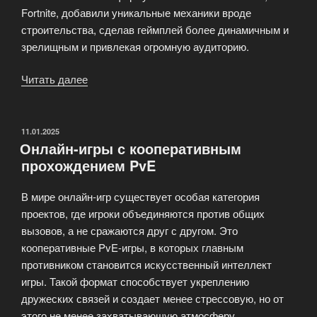
Fortnite, добавили уникальные механики вроде
строительства, сделав геймплей более динамичным и
зрелищным и привлекая огромную аудиторию.
Читать далее
«Онлайн-
Battle
Royale:
история
ОПУБЛИКОВАНО
11.01.2025
Онлайн-игры с кооперативным
и
прохождением PvE
эволюция
жанра»
В мире онлайн-игр существует особая категория
проектов, где игроки объединяются против общих
вызовов, а не сражаются друг с другом. Это
кооперативные PvE-игры, в которых главным
противником становится искусственный интеллект
игры. Такой формат способствует укреплению
дружеских связей и создает менее стрессовую, но от
этого не менее захватывающую атмосферу.