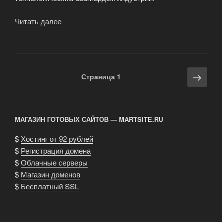
Читать далее
«Клиентские
онлайн-
игры»
Навигация
Сле
Страница
1
по
стра
записям
МАГАЗИН ГОТОВЫХ САЙТОВ — MARTSITE.RU
$
Хостинг от 92 рублей
$
Регистрация домена
$
Облачные серверы
$
Магазин доменов
$
Бесплатный SSL