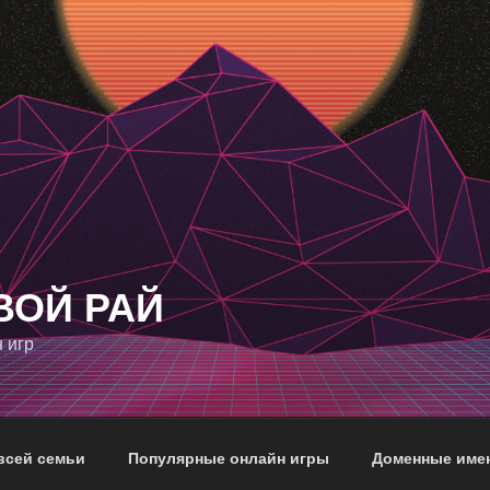
ВОЙ РАЙ
 игр
всей семьи
Популярные онлайн игры
Доменные имен