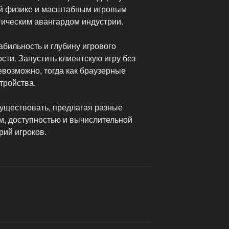
ой физике и масштабным игровым
гическим авангардом индустрии.
абильность и глубину игрового
сти. Запустить клиентскую игру без
евозможно, тогда как браузерные
тройства.
уществовать, предлагая разные
, доступностью и вычислительной
рий игроков.