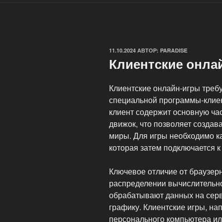
ОПУБЛИКОВАНО
11.10.2024
АВТОР:
PARADISE
Клиентские онла
Клиентские онлайн-игры треб
специальной программы-клиен
клиент содержит основную час
движок, что позволяет созда
миры. Для игры необходимо ка
которая затем подключается к
Ключевое отличие от браузер
распределении вычислительно
обрабатывают данных на серве
графику. Клиентские игры, на
персонального компьютера или