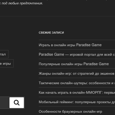
х под любые предпочтения.
СВЕЖИЕ ЗАПИСИ
Играть в онлайн игры Paradise Game
тал
Paradise Game — игровой портал для всей 
е игры
Популярные онлайн игры Paradise Game
Жанры онлайн-игр: от стратегий до экшенов
Тактические онлайн-шутеры: особенности и
Как начать играть в онлайн-ММОРПГ: первы
Мобильный гейминг: популярные проекты д
Поиск
Особенности браузерных онлайн-игр