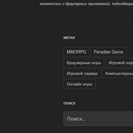
клиентских и браузерных
приложений, подходящи
МЕТКИ
MMORPG
Paradise Game
Браузерные игры
Игровой пор
Игровой сервер
Компьютерны
Онлайн игры
ПОИСК
Искать: