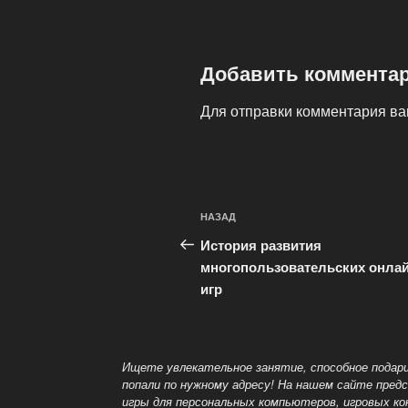
Добавить коммента
Для отправки комментария в
Навигация
Предыдущая
НАЗАД
по
запись:
История развития
записям
многопользовательских онлай
игр
Ищете увлекательное занятие, способное подар
попали по нужному адресу! На нашем сайте пре
игры для персональных компьютеров, игровых ко