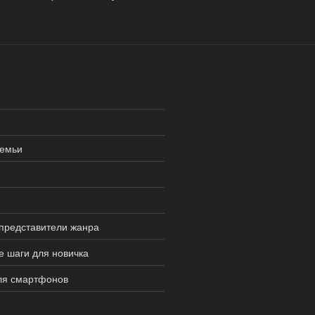
семьи
 представители жанра
е шаги для новичка
ля смартфонов