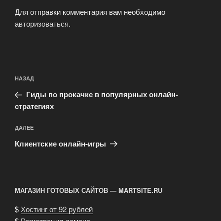
Для отправки комментария вам необходимо
авторизоваться
.
Навигация
Предыдущая
НАЗАД
по
запись:
записям
Гиды по прокачке в популярных онлайн-
стратегиях
Следующая
ДАЛЕЕ
запись
Клиентские онлайн-игры
МАГАЗИН ГОТОВЫХ САЙТОВ — MARTSITE.RU
$
Хостинг от 92 рублей
$
Регистрация домена