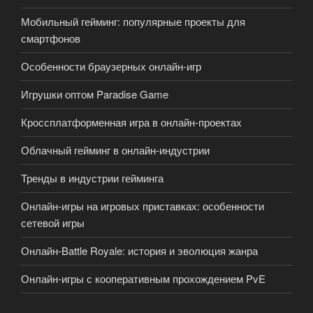
Мобильный гейминг: популярные проекты для
смартфонов
Особенности браузерных онлайн-игр
Игрушки оптом Paradise Game
Кроссплатформенная игра в онлайн-проектах
Облачный гейминг в онлайн-индустрии
Тренды в индустрии гейминга
Онлайн-игры на игровых приставках: особенности
сетевой игры
Онлайн-Battle Royale: история и эволюция жанра
Онлайн-игры с кооперативным прохождением PvE