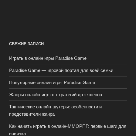
СВЕЖИЕ ЗАПИСИ
Играть в онлайн игры Paradise Game
Paradise Game — игровой портал для всей семьи
Популярные онлайн игры Paradise Game
Жанры онлайн-игр: от стратегий до экшенов
Тактические онлайн-шутеры: особенности и
представители жанра
Как начать играть в онлайн-ММОРПГ: первые шаги для
новичка