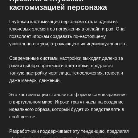
кастомизацией персонажа
Глубокая кастомизация персонажа стала одним из
ключевых элементов погружения в онлайн-играх. Она
позволяет игрокам создавать по-настоящему
уникального героя, отражающего их индивидуальность.
Современные системы настройки выходят далеко за
рамки выбора прически и цвета кожи, предлагая
тонкую настройку черт лица, телосложения, голоса и
даже манеры движений.
Эта кастомизация становится формой самовыражения
в виртуальном мире. Игроки тратят часы на создание
идеального образа, который будет их представлять в
сообществе.
Разработчики поддерживают эту тенденцию, предлагая