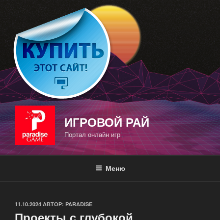
Перейти
к
содержимому
ИГРОВОЙ РАЙ
Портал онлайн игр
Меню
ОПУБЛИКОВАНО
11.10.2024
АВТОР:
PARADISE
Проекты с глубокой