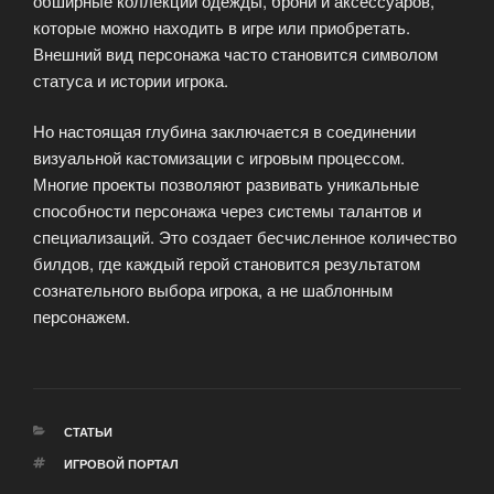
обширные коллекции одежды, брони и аксессуаров,
которые можно находить в игре или приобретать.
Внешний вид персонажа часто становится символом
статуса и истории игрока.
Но настоящая глубина заключается в соединении
визуальной кастомизации с игровым процессом.
Многие проекты позволяют развивать уникальные
способности персонажа через системы талантов и
специализаций. Это создает бесчисленное количество
билдов, где каждый герой становится результатом
сознательного выбора игрока, а не шаблонным
персонажем.
РУБРИКИ
СТАТЬИ
МЕТКИ
ИГРОВОЙ ПОРТАЛ